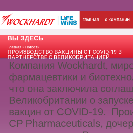
ГЛАВНАЯ
О КОМПАНИИ
ВЫ ЗДЕСЬ
Главная
»
Новости
ПРОИЗВОДСТВО ВАКЦИНЫ ОТ COVID-19 В
ПАРТНЕРСТВЕ С ВЕЛИКОБРИТАНИЕЙ
Компания Wockhardt, мир
фармацевтики и биотехнол
что она заключила согла
Великобритании о запуске
вакцин от COVID-19. Про
CP Pharmaceuticals, доче